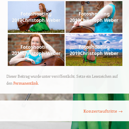
Fotoshooting
Fotoshooting
2019Christoph Weber
2019Christoph Weber
Fotoshooting
Fotoshooting
2019Christoph Weber
2019Christoph Weber
Dieser Beitrag wurde unter veröffentlicht. Setze ein Lesezeichen auf
den
Permanentlink
.
Beitrags-Navigation
Konzertauftritte
→