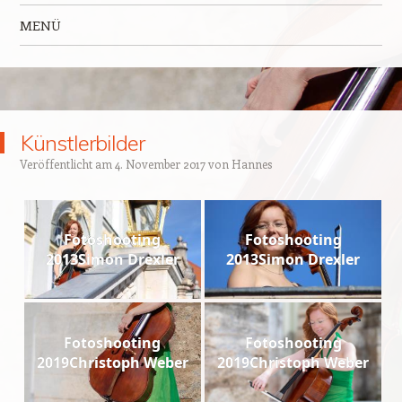
MENÜ
Zum Inhalt springen
Künstlerbilder
Veröffentlicht am
4. November 2017
von
Hannes
Fotoshooting
Fotoshooting
2013Simon Drexler
2013Simon Drexler
Fotoshooting
Fotoshooting
2019Christoph Weber
2019Christoph Weber